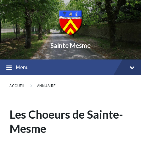
Skip
Skip
Skip
to
to
to
content
main
footer
navigation
Sainte Mesme
Menu
ACCUEIL
ANNUAIRE
Les Choeurs de Sainte-
Mesme