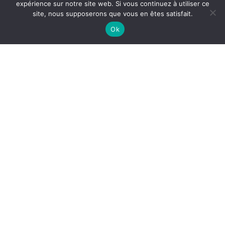
expérience sur notre site web. Si vous continuez à utiliser ce
site, nous supposerons que vous en êtes satisfait.
Ok
Aire de jeux
Réservée aux enfants de 1 à 6 ans, elle est composée
d’un toboggan et de jeux sur ressort.
Elle se situe en bordure du parking de la Mairie.