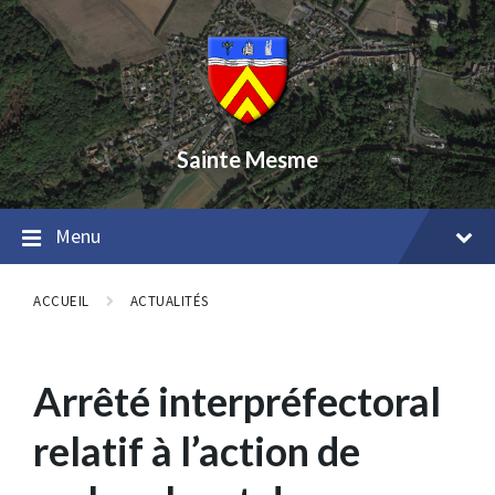
Skip
Skip
Skip
to
to
to
content
main
footer
navigation
Sainte Mesme
Menu
ACCUEIL
ACTUALITÉS
Arrêté interpréfectoral
relatif à l’action de