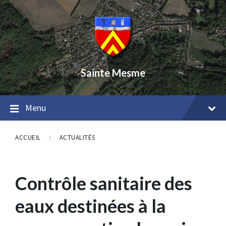
Skip
Skip
Skip
to
to
to
content
main
footer
navigation
Sainte Mesme
Menu
ACCUEIL
ACTUALITÉS
Contrôle sanitaire des
eaux destinées à la