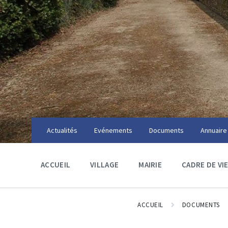
Skip
Skip
Skip
to
to
to
content
main
footer
navigation
Actualités
Evénements
Documents
Annuaire
ACCUEIL
VILLAGE
MAIRIE
CADRE DE VI
ACCUEIL
DOCUMENTS