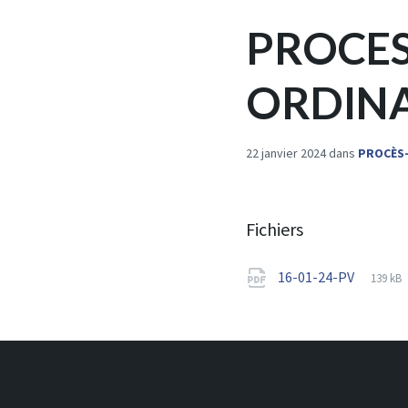
PROCES
ORDINA
22 janvier 2024
dans
PROCÈS-
Fichiers
File
pdf
File
16-01-24-PV
139 kB
extens
size: