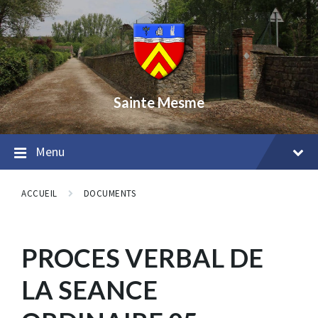
Skip
Skip
Skip
to
to
to
content
main
footer
navigation
Sainte Mesme
Menu
ACCUEIL
DOCUMENTS
PROCES VERBAL DE
LA SEANCE