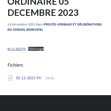
ORDINAIRE 05
DECEMBRE 2023
14 décembre 2023
dans
PROCÈS-VERBAUX ET DÉLIBÉRATIONS
DU CONSEIL MUNICIPAL
05-12-2023-PV
Télécharger
Fichiers
File
pdf
File
05-12-2023-PV
230 kB
extension:
size: