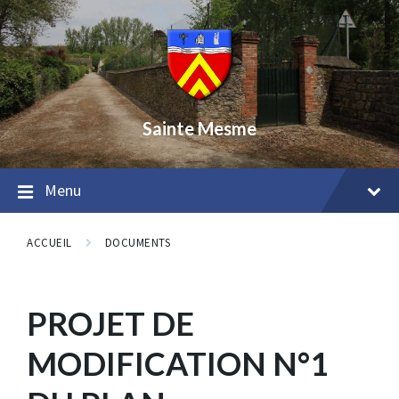
Skip
Skip
Skip
to
to
to
content
main
footer
navigation
Sainte Mesme
Menu
ACCUEIL
DOCUMENTS
PROJET DE
MODIFICATION N°1