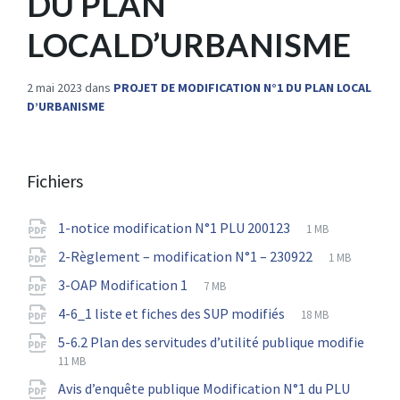
DU PLAN
LOCALD’URBANISME
2 mai 2023
dans
PROJET DE MODIFICATION N°1 DU PLAN LOCAL
D’URBANISME
Fichiers
File
pdf
File
1-notice modification N°1 PLU 200123
1 MB
extension:
size:
File
pdf
File
2-Règlement – modification N°1 – 230922
1 MB
extension:
size:
File
pdf
File
3-OAP Modification 1
7 MB
extension:
size:
File
pdf
File
4-6_1 liste et fiches des SUP modifiés
18 MB
extension:
size:
5-6.2 Plan des servitudes d’utilité publique modifie
File
pdf
File
11 MB
extension:
size:
Avis d’enquête publique Modification N°1 du PLU