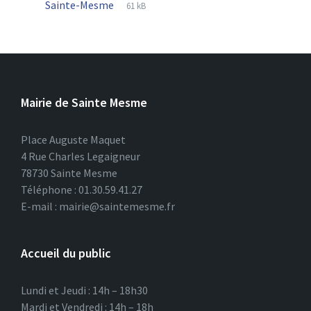
File
pdf
File
Sainte-Mesme
61 kB
extension:
size:
Mairie de Sainte Mesme
Place Auguste Maquet
4 Rue Charles Legaigneur
78730 Sainte Mesme
Téléphone : 01.30.59.41.27
E-mail : mairie@saintemesme.fr
Accueil du public
Lundi et Jeudi : 14h – 18h30
Mardi et Vendredi : 14h – 18h