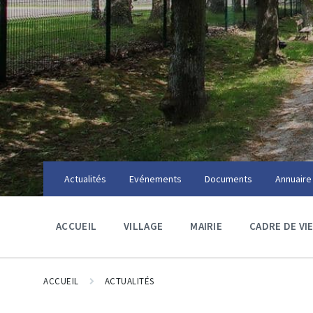
Skip
Skip
Skip
to
to
to
content
main
footer
navigation
Actualités
Evénements
Documents
Annuaire
ACCUEIL
VILLAGE
MAIRIE
CADRE DE VI
ACCUEIL
ACTUALITÉS